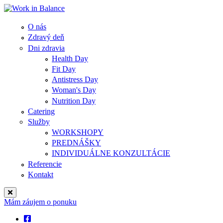
O nás
Zdravý deň
Dni zdravia
Health Day
Fit Day
Antistress Day
Woman's Day
Nutrition Day
Catering
Služby
WORKSHOPY
PREDNÁŠKY
INDIVIDUÁLNE KONZULTÁCIE
Referencie
Kontakt
Mám záujem o ponuku