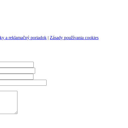
y a reklamačný poriadok
|
Zásady používania cookies